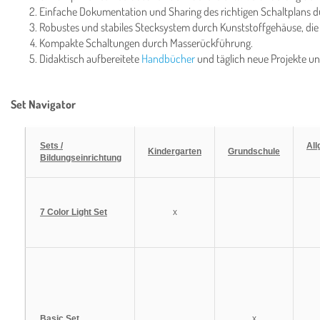
Einfache Dokumentation und Sharing des richtigen Schaltplans d
Robustes und stabiles Stecksystem durch Kunststoffgehäuse, die 
Kompakte Schaltungen durch Masserückführung.
Didaktisch aufbereitete
Handbücher
und täglich neue Projekte 
Set Navigator
Sets /
All
Kindergarten
Grundschule
Bildungseinrichtung
7 Color Light Set
x
Basic Set
x