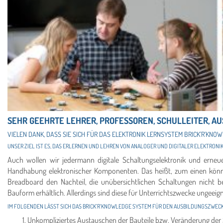
SEHR GEEHRTE LEHRER, PROFESSOREN, SCHULLEITER, A
VIELEN DANK, DASS SIE SICH FÜR DAS ELEKTRONIK LERNSYSTEM BRICK’R’KNO
UNSER ZIEL IST ES, DAS ERLERNEN UND LEHREN VON ANALOGER UND DIGITALER ELEKTRONIK
Auch wollen wir jedermann digitale Schaltungselektronik und erneu
Handhabung elektronischer Komponenten. Das heißt, zum einen könne
Breadboard den Nachteil, die unübersichtlichen Schaltungen nich
Bauform erhältlich. Allerdings sind diese für Unterrichtszwecke ungeeign
IM FOLGENDEN LÄSST SICH DAS BRICK’R’KNOWLEDGE SYSTEM FÜR DEN AUSBILDUNGSZWECK 
Unkompliziertes Austauschen der Bauteile bzw. Veränderung der