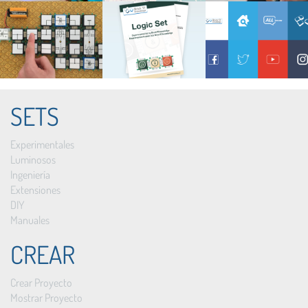
SETS
Experimentales
Luminosos
Ingeniería
Extensiones
DIY
Manuales
CREAR
Crear Proyecto
Mostrar Proyecto