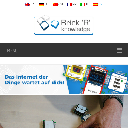
EN
DE
CN
FR
IT
ES
MENU