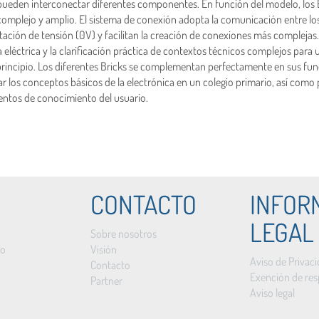
 pueden interconectar diferentes componentes. En función del modelo, los B
omplejo y amplio. El sistema de conexión adopta la comunicación entre los 
ación de tensión (0V) y facilitan la creación de conexiones más complejas. 
 eléctrica y la clarificación práctica de contextos técnicos complejos para
principio. Los diferentes Bricks se complementan perfectamente en sus func
icar los conceptos básicos de la electrónica en un colegio primario, así com
ientos de conocimiento del usuario.
CONTACTO
INFOR
LEGAL
Sobre nosotros
to
Visión
Aviso de Privac
Contacto
Exención de res
Partner
Aviso legal