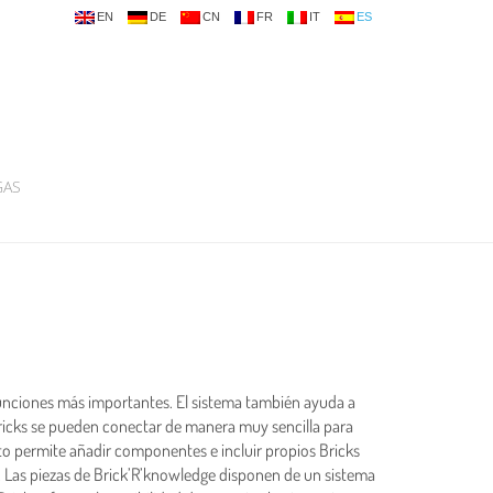
EN
DE
CN
FR
IT
ES
GAS
 funciones más importantes. El sistema también ayuda a
 Bricks se pueden conectar de manera muy sencilla para
to permite añadir componentes e incluir propios Bricks
. Las piezas de Brick’R’knowledge disponen de un sistema