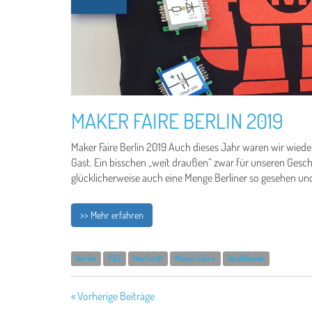
MAKER FAIRE BERLIN 2019
Maker Faire Berlin 2019 Auch dieses Jahr waren wir wieder
Gast. Ein bisschen „weit draußen“ zwar für unseren Gesc
glücklicherweise auch eine Menge Berliner so gesehen und 
>> Mehr erfahren
berlin
FEZ
Herfurth
Maker Faire
Wuhlheide
« Vorherige Beiträge