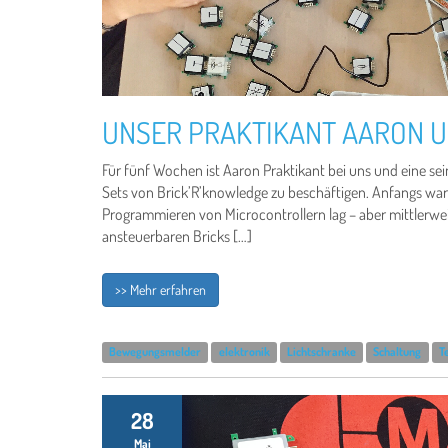
UNSER PRAKTIKANT AARON U
Für fünf Wochen ist Aaron Praktikant bei uns und eine se
Sets von Brick’R’knowledge zu beschäftigen. Anfangs war
Programmieren von Microcontrollern lag – aber mittlerweil
ansteuerbaren Bricks […]
>> Mehr erfahren
Bewegungsmelder
elektronik
Lichtschranke
Schaltung
T
28
Mai