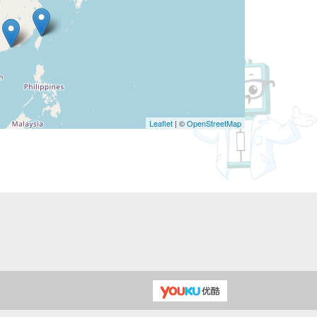
Leaflet
| ©
OpenStreetMap