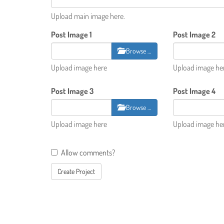
Upload main image here.
Post Image 1
Post Image 2
Browse …
Upload image here
Upload image he
Post Image 3
Post Image 4
Browse …
Upload image here
Upload image he
Allow comments?
Create Project