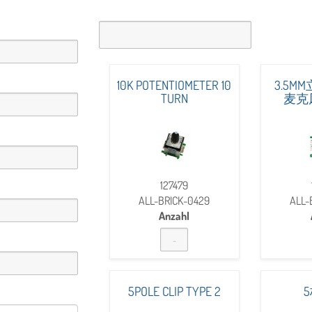
10K POTENTIOMETER 10
3.5M
TURN
麦克风
127479
ALL-BRICK-0429
ALL-
Anzahl
5POLE CLIP TYPE 2