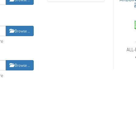
Browse …
re
ALL-
Browse …
re
BASIC SET MANUAL –
BATT
基本组件说明书
9V
116008