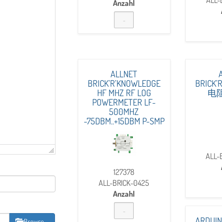
ALL-
Anzahl
ALLNET
BRICK’R’KNOWLEDGE
BRICK’
HF MHZ RF LOG
电阻
POWERMETER LF-
500MHZ
-75DBM..+15DBM P-SMP
ALL-
127378
ALL-BRICK-0425
Anzahl
ARDUI
Browse …