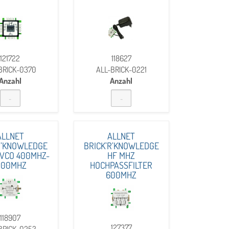
121722
118627
BRICK-0370
ALL-BRICK-0221
Anzahl
Anzahl
ALLNET
ALLNET
R’KNOWLEDGE
BRICK’R’KNOWLEDGE
 VCO 400MHZ-
HF MHZ
300MHZ
HOCHPASSFILTER
600MHZ
118907
127377